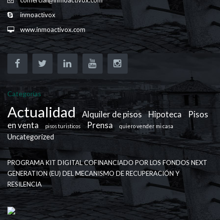
inmoactivox
www.inmoactivox.com
Categorías
Actualidad
Alquiler de pisos
Hipoteca
Pisos
en venta
Prensa
pisos turisticos
quiero vender mi casa
Uncategorized
PROGRAMA KIT DIGITAL COFINANCIADO POR LOS FONDOS NEXT
GENERATION (EU) DEL MECANISMO DE RECUPERACIÓN Y
RESILENCIA