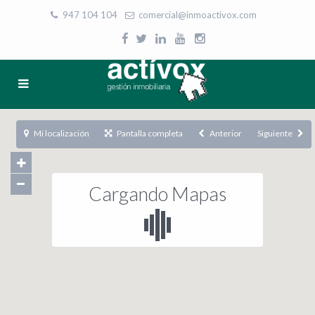
947 104 104
|
comercial@inmoactivox.com
Mi localización
Pantalla completa
Anterior
Siguiente
Cargando Mapas