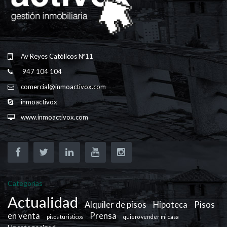
Av Reyes Católicos Nº11
947 104 104
comercial@inmoactivox.com
inmoactivox
www.inmoactivox.com
Categorías
Actualidad
Alquiler de pisos
Hipoteca
Pisos
en venta
Prensa
pisos turisticos
quiero vender mi casa