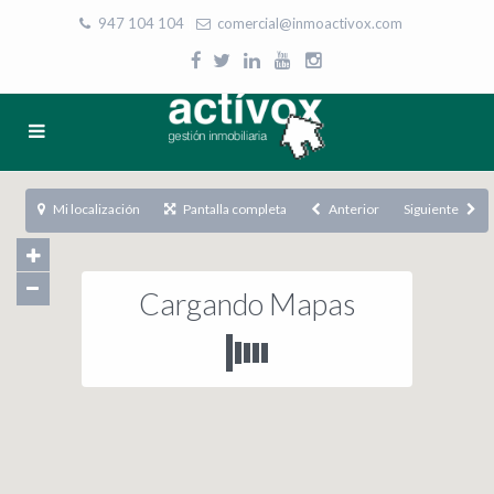
947 104 104
|
comercial@inmoactivox.com
Mi localización
Pantalla completa
Anterior
Siguiente
Cargando Mapas