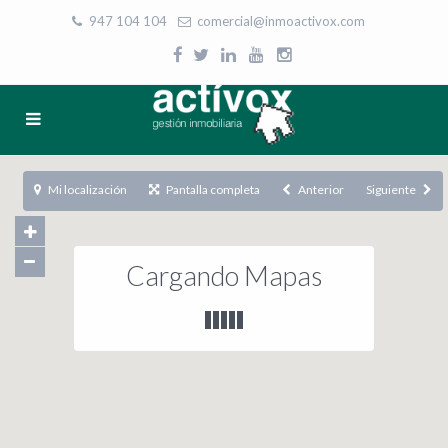
947 104 104
|
comercial@inmoactivox.com
Mi localización
Pantalla completa
Anterior
Siguiente
Cargando Mapas