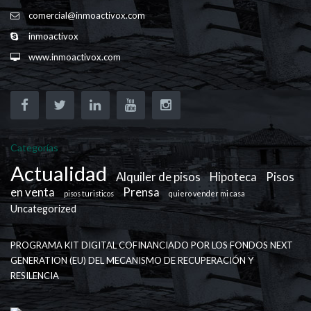
comercial@inmoactivox.com
inmoactivox
www.inmoactivox.com
Categorías
Actualidad
Alquiler de pisos
Hipoteca
Pisos
en venta
Prensa
pisos turisticos
quiero vender mi casa
Uncategorized
PROGRAMA KIT DIGITAL COFINANCIADO POR LOS FONDOS NEXT
GENERATION (EU) DEL MECANISMO DE RECUPERACIÓN Y
RESILENCIA