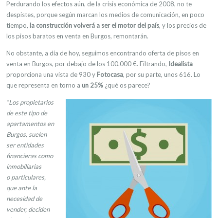
Perdurando los efectos aún, de la crisis económica de 2008, no te
despistes, porque según marcan los medios de comunicación, en poco
tiempo,
la construcción volverá a ser el motor del país
, y los precios de
los pisos baratos en venta en Burgos, remontarán.
No obstante, a día de hoy, seguimos encontrando oferta de pisos en
venta en Burgos, por debajo de los 100.000 €. Filtrando,
Idealista
proporciona una vista de 930 y
Fotocasa
, por su parte, unos 616. Lo
que representa en torno a
un 25%
¿qué os parece?
“Los propietarios
de este tipo de
apartamentos en
Burgos, suelen
ser entidades
financieras como
inmobiliarias
o particulares,
que ante la
necesidad de
vender, deciden