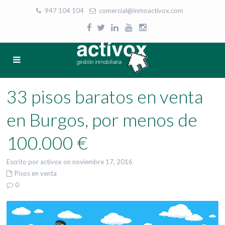
947 104 104
|
comercial@inmoactivox.com
33 pisos baratos en venta
en Burgos, por menos de
100.000 €
Escrito por activox on noviembre 17, 2016
Pisos en venta
0