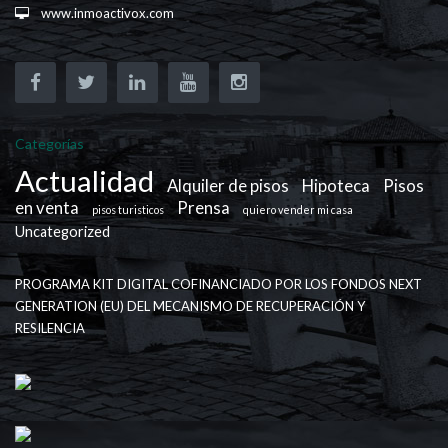
www.inmoactivox.com
Categorías
Actualidad
Alquiler de pisos
Hipoteca
Pisos
en venta
Prensa
pisos turisticos
quiero vender mi casa
Uncategorized
PROGRAMA KIT DIGITAL COFINANCIADO POR LOS FONDOS NEXT
GENERATION (EU) DEL MECANISMO DE RECUPERACIÓN Y
RESILENCIA