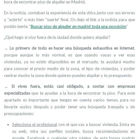
hora de encontrar piso de alquiler en Madrid.
En la noticia, contaban la experiencia de esta chica junto con sus errores
y “acierto” o más bien “suerte” final. Os dejo el link a la noticia para que
podáis leerla: “
Buscar piso de alquiler en madrid toda una oposición
”
¿Qué hago si vivo fuera de la ciudad donde quiero alquilar
?
→ Lo primero de todo es hacer una búsqueda exhaustiva en internet
,
porque aunque lo más normal, es que cuando vayas a ver esas
viviendas, ya no estén disponibles en el mercado, te ayudará mucho
para conocer el precio medio de la zona, el tipo de viviendas, y poder
centrar mucho la zona donde quieres-puedes alquilar y tu presupuesto.
→
Si vives fuera, estás casi obligado,
a contar con empresas
especializadas
que te ayuden a la hora de encontrar tu piso. Para este
apartado es importante que tengas en cuenta varios temas, para no
llevarte sustos después y poder tener una búsqueda tranquila y sin
preocupaciones:
Selecciona el profesional
con el que vas a buscar vivienda
.
Entra en
su web, mira sus perfiles sociales, busca recomendaciones en
google, Facebook o cualquier otra página, de esta forma podrás