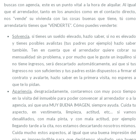
buscas con agencia, este es un punto vital a la hora de alquilar. Al igual
que el arrendador, tanto en los anuncios como en el contacto directo,
nos “vende” su vivienda con las cosas buenas que tiene, tú como
arrendatario tienes que “VENDERTE”. Cómo puedes venderte:
Solvencia
, si tienes un sueldo elevado, hazlo saber, si no es elevado
y tienes posibles avalistas (tus padres por ejemplo) hazlo saber
también. Ten en cuenta que el arrendador quiere cobrar su
mensualidad sin problema, y por mucho que le guste un inquilino si
no tiene ingresos, será descartado automáticamente, así que si tus
ingresos no son suficientes y tus padres están dispuestos a firmar el
contrato y avalarte, hazlo saber en la primera visita, no esperes a
que te lo pidan.
Apariencia
,
desgraciadamente, contaremos con muy poco tiempo
en la visita del inmueble para poder convencer al arrendador o a la
agencia, así que una MUY BUENA IMAGEN, siempre ayuda. Cuida tu
aspecto, en vestimenta, limpieza, actitud, etc… si vamos
desaliñados, con mala pinta, y con mala actitud, por ejemplo
llegando tarde a la cita, nos estamos descartando nosotros mismos.
Cuida mucho estos aspectos, al igual que una buena impresión del
piso es imprescindible para que decidamos alquilarlo, una buena