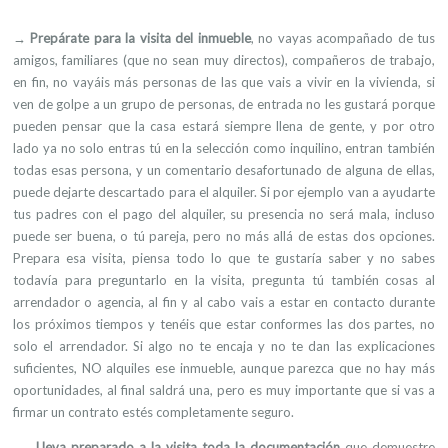
→
Prepárate para la visita del inmueble
, no vayas acompañado de tus
amigos, familiares (que no sean muy directos), compañeros de trabajo,
en fin, no vayáis más personas de las que vais a vivir en la vivienda, si
ven de golpe a un grupo de personas, de entrada no les gustará porque
pueden pensar que la casa estará siempre llena de gente, y por otro
lado ya no solo entras tú en la selección como inquilino, entran también
todas esas persona, y un comentario desafortunado de alguna de ellas,
puede dejarte descartado para el alquiler. Si por ejemplo van a ayudarte
tus padres con el pago del alquiler, su presencia no será mala, incluso
puede ser buena, o tú pareja, pero no más allá de estas dos opciones.
Prepara esa visita, piensa todo lo que te gustaría saber y no sabes
todavía para preguntarlo en la visita, pregunta tú también cosas al
arrendador o agencia, al fin y al cabo vais a estar en contacto durante
los próximos tiempos y tenéis que estar conformes las dos partes, no
solo el arrendador. Si algo no te encaja y no te dan las explicaciones
suficientes, NO alquiles ese inmueble, aunque parezca que no hay más
oportunidades, al final saldrá una, pero es muy importante que si vas a
firmar un contrato estés completamente seguro.
→
Lleva preparado a la visita toda la documentación
que demuestre