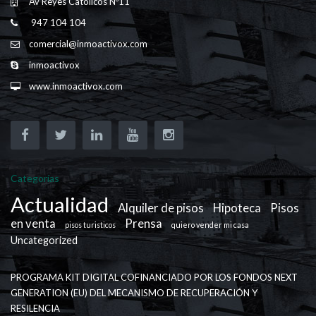
Av Reyes Católicos Nº11
947 104 104
comercial@inmoactivox.com
inmoactivox
www.inmoactivox.com
Categorías
Actualidad
Alquiler de pisos
Hipoteca
Pisos
en venta
Prensa
pisos turisticos
quiero vender mi casa
Uncategorized
PROGRAMA KIT DIGITAL COFINANCIADO POR LOS FONDOS NEXT
GENERATION (EU) DEL MECANISMO DE RECUPERACIÓN Y
RESILENCIA