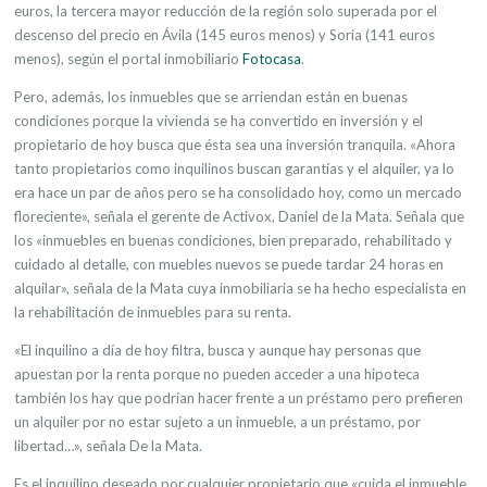
euros, la tercera mayor reducción de la región solo superada por el
descenso del precio en Ávila (145 euros menos) y Soria (141 euros
menos), según el portal inmobiliario
Fotocasa
.
Pero, además, los inmuebles que se arriendan están en buenas
condiciones porque la vivienda se ha convertido en inversión y el
propietario de hoy busca que ésta sea una inversión tranquila. «Ahora
tanto propietarios como inquilinos buscan garantías y el alquiler, ya lo
era hace un par de años pero se ha consolidado hoy, como un mercado
floreciente», señala el gerente de Activox, Daniel de la Mata. Señala que
los «inmuebles en buenas condiciones, bien preparado, rehabilitado y
cuidado al detalle, con muebles nuevos se puede tardar 24 horas en
alquilar», señala de la Mata cuya inmobiliaria se ha hecho especialista en
la rehabilitación de inmuebles para su renta.
«El inquilino a día de hoy filtra, busca y aunque hay personas que
apuestan por la renta porque no pueden acceder a una hipoteca
también los hay que podrían hacer frente a un préstamo pero prefieren
un alquiler por no estar sujeto a un inmueble, a un préstamo, por
libertad…», señala De la Mata.
Es el inquilino deseado por cualquier propietario que «cuida el inmueble