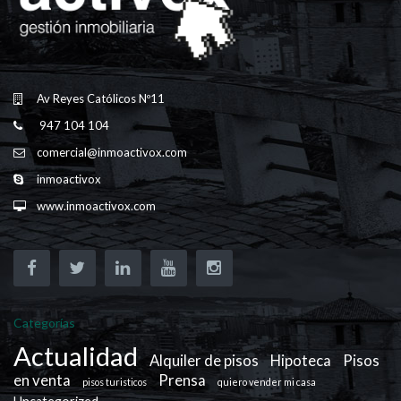
Av Reyes Católicos Nº11
947 104 104
comercial@inmoactivox.com
inmoactivox
www.inmoactivox.com
Categorías
Actualidad
Alquiler de pisos
Hipoteca
Pisos
en venta
Prensa
pisos turisticos
quiero vender mi casa